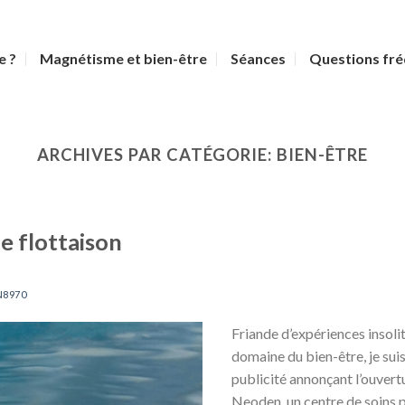
e ?
Magnétisme et bien-être
Séances
Questions fr
ARCHIVES PAR CATÉGORIE:
BIEN-ÊTRE
e flottaison
8970
Friande d’expériences insoli
domaine du bien-être, je sui
publicité annonçant l’ouver
Neoden, un centre de soins 